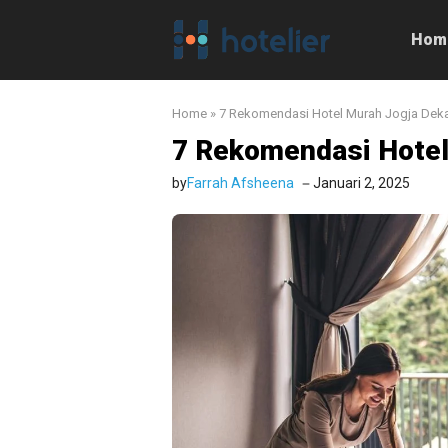
Langsung
ke
Hom
isi
Home
»
7 Rekomendasi Hotel Murah Jogja Dek
7 Rekomendasi Hote
by
Farrah Afsheena
Januari 2, 2025