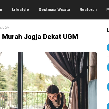
e
Lifestyle
Destinasi Wisata
Restoran
P
at UGM
l Murah Jogja Dekat UGM