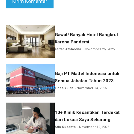
Gawat! Banyak Hotel Bangkrut
Karena Pandemi
Farrah Afsheena
November 26, 2025
Gaji PT Mattel Indonesia untuk
Semua Jabatan Tahun 2023
Lengkap!
Linda Yulita
November 14, 2025
10+ Klinik Kecantikan Terdekat
dari Lokasi Saya Sekarang
Aris Susanto
November 12, 2025