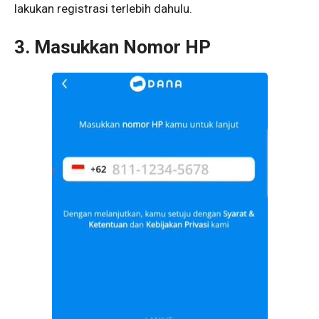
lakukan registrasi terlebih dahulu.
3. Masukkan Nomor HP