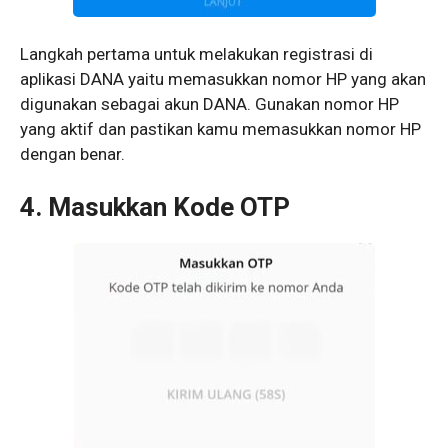
Langkah pertama untuk melakukan registrasi di
aplikasi DANA yaitu memasukkan nomor HP yang akan
digunakan sebagai akun DANA. Gunakan nomor HP
yang aktif dan pastikan kamu memasukkan nomor HP
dengan benar.
4. Masukkan Kode OTP