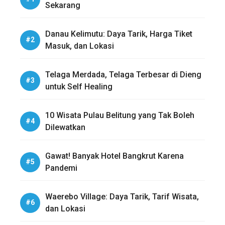
Sekarang
Danau Kelimutu: Daya Tarik, Harga Tiket
Masuk, dan Lokasi
Telaga Merdada, Telaga Terbesar di Dieng
untuk Self Healing
10 Wisata Pulau Belitung yang Tak Boleh
Dilewatkan
Gawat! Banyak Hotel Bangkrut Karena
Pandemi
Waerebo Village: Daya Tarik, Tarif Wisata,
dan Lokasi