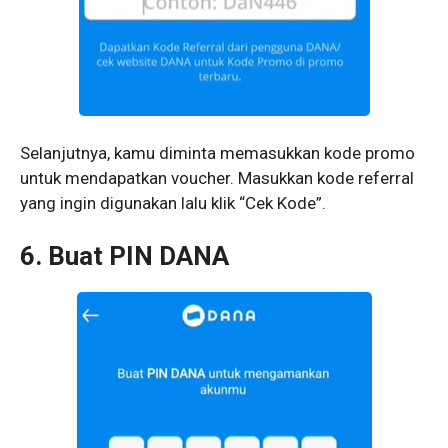
Selanjutnya, kamu diminta memasukkan kode promo
untuk mendapatkan voucher. Masukkan kode referral
yang ingin digunakan lalu klik “Cek Kode”.
6. Buat PIN DANA