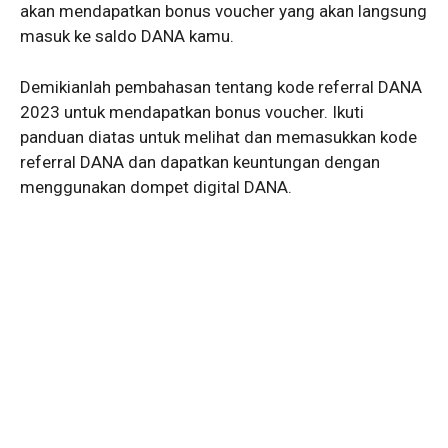
akan mendapatkan bonus voucher yang akan langsung
masuk ke saldo DANA kamu.
Demikianlah pembahasan tentang kode referral DANA
2023 untuk mendapatkan bonus voucher. Ikuti
panduan diatas untuk melihat dan memasukkan kode
referral DANA dan dapatkan keuntungan dengan
menggunakan dompet digital DANA.