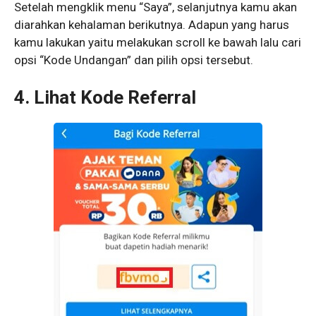
Setelah mengklik menu “Saya”, selanjutnya kamu akan
diarahkan kehalaman berikutnya. Adapun yang harus
kamu lakukan yaitu melakukan scroll ke bawah lalu cari
opsi “Kode Undangan” dan pilih opsi tersebut.
4. Lihat Kode Referral