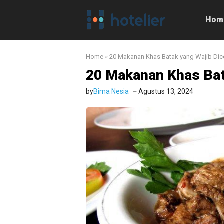
Langsung
ke
Hom
isi
Home
»
20 Makanan Khas Batak yang Wajib Di
20 Makanan Khas Bat
by
Bima Nesia
Agustus 13, 2024