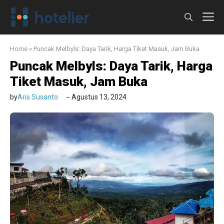
Langsung
M
ke
isi
Home
»
Puncak Melbyls: Daya Tarik, Harga Tiket Masuk, Jam Buka
Puncak Melbyls: Daya Tarik, Harga
Tiket Masuk, Jam Buka
by
Aris Susanto
Agustus 13, 2024