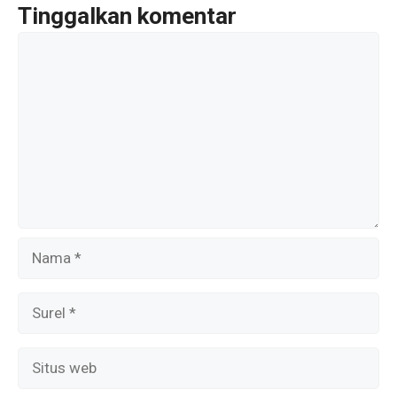
o
p
m
Tinggalkan komentar
k
p
Komentar
Nama
Surel
Situs
web