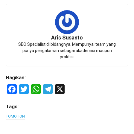
Aris Susanto
SEO Specialist di bidangnya. Mempunyai team yang
punya pengalaman sebagai akademisi maupun
praktisi.
Bagikan:
F
T
W
T
X
a
wi
h
el
ce
tt
at
e
Tags:
b
er
s
gr
TOMOHON
o
A
a