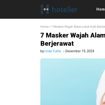
Langsung
ke
Hom
isi
Home
»
7 Masker Wajah Alami untuk Kulit Bermi
7 Masker Wajah Alam
Berjerawat
by
Linda Yulita
Desember 19, 2024