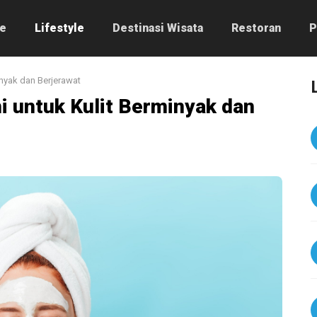
e
Lifestyle
Destinasi Wisata
Restoran
P
nyak dan Berjerawat
i untuk Kulit Berminyak dan