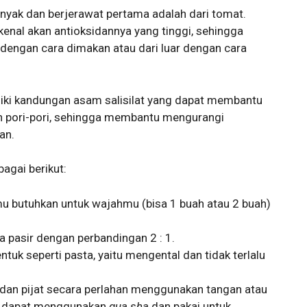
inyak dan berjerawat pertama adalah dari tomat.
kenal akan antioksidannya yang tinggi, sehingga
am dengan cara dimakan atau dari luar dengan cara
liki kandungan asam salisilat yang dapat membantu
h pori-pori, sehingga membantu mengurangi
an.
gai berikut:
u butuhkan untuk wajahmu (bisa 1 buah atau 2 buah)
 pasir dengan perbandingan 2 : 1.
uk seperti pasta, yaitu mengental dan tidak terlalu
 dan pijat secara perlahan menggunakan tangan atau
u dapat menggunakan
gua sha
dan pakai untuk