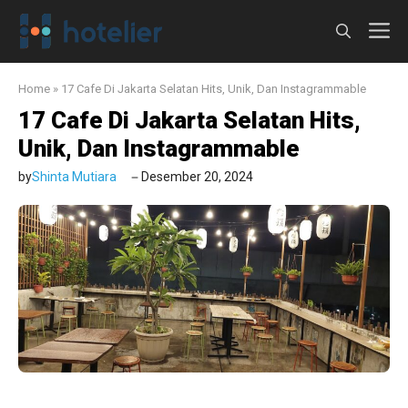
Langsung
M
ke
isi
Home
»
17 Cafe Di Jakarta Selatan Hits, Unik, Dan Instagrammable
17 Cafe Di Jakarta Selatan Hits,
Unik, Dan Instagrammable
by
Shinta Mutiara
Desember 20, 2024