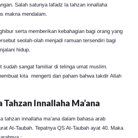
ngan. Salah satunya lafadz la tahzan innallaha
igus makna mendalam.
nghibur serta memberikan kebahagian bagi orang yang
rsebut seolah-olah menjadi ramuan tersendiri bagi
jalani hidup.
t sudah sangat familiar di telinga umat muslim.
membuat kita mengerti dan paham bahwa takdir Allah
La Tahzan Innallaha Ma’ana
la tahzan innallaha ma’ana dalam bahasa arab
urat At-Taubah. Tepatnya QS At-Taubah ayat 40. Maka
 arabnya :