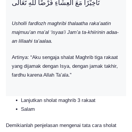
تَأخِيْرًا مَعَ العِشَاءِ فَرْضًا للهِ تََعَالَى
Usholli fardlozh maghribi thalaatha raka’aatin
majmuu’an ma’al ‘isyaa’i Jam’a ta-khiirinin adaa-
an lillaahi ta’aalaa.
Artinya: “Aku sengaja shalat Maghrib tiga rakaat
yang dijamak dengan Isya, dengan jamak takhir,
fardhu karena Allah Ta’ala.”
Lanjutkan sholat maghrib 3 rakaat
Salam
Demikianlah penjelasan mengenai tata cara sholat