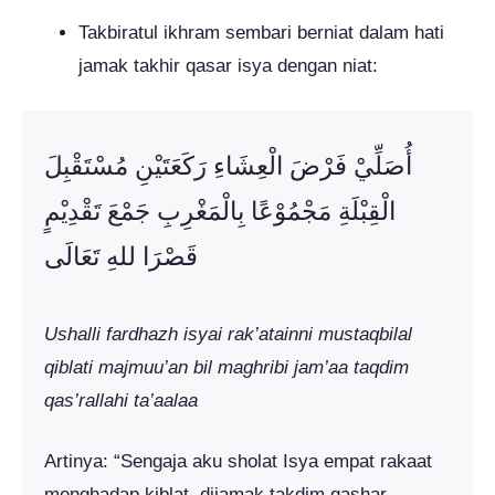
Takbiratul ikhram sembari berniat dalam hati
jamak takhir qasar isya dengan niat:
أُصَلِّيْ فَرْضَ الْعِشَاءِ رَكَعَتَيْنِ مُسْتَقْبِلَ
الْقِبْلَةِ مَجْمُوْعًا بِالْمَغْرِبِ جَمْعَ تَقْدِيْمٍ
قَصْرَا للهِ تَعَالَى
Ushalli fardhazh isyai rak’atainni mustaqbilal
qiblati majmuu’an bil maghribi jam’aa taqdim
qas’rallahi ta’aalaa
Artinya: “Sengaja aku sholat Isya empat rakaat
menghadap kiblat, dijamak takdim qashar