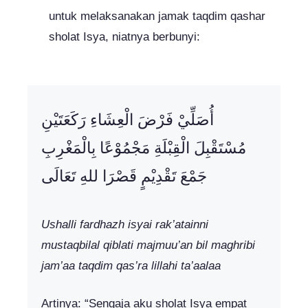
untuk melaksanakan jamak taqdim qashar
sholat Isya, niatnya berbunyi:
أُصَلِّيْ فَرْضَ الْعِشَاءِ رَكَعَتَيْنِ
مُسْتَقْبِلَ الْقِبْلَةِ مَجْمُوْعًا بِالْمَغْرِبِ
جَمْعَ تَقْدِيْمٍ قَصْرَا للهِ تَعَالَى
Ushalli fardhazh isyai rak’atainni
mustaqbilal qiblati majmuu’an bil maghribi
jam’aa taqdim qas’ra lillahi ta’aalaa
Artinya: “Sengaja aku sholat Isya empat