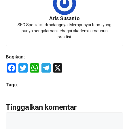
Aris Susanto
SEO Specialist di bidangnya. Mempunyai team yang
punya pengalaman sebagai akademisi maupun
praktisi.
Bagikan:
F
T
W
T
X
a
wi
h
el
ce
tt
at
e
Tags:
b
er
s
gr
o
A
a
Tinggalkan komentar
o
p
m
Komentar
k
p