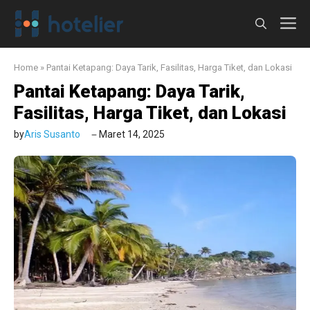
Langsung
M
ke
isi
Home
»
Pantai Ketapang: Daya Tarik, Fasilitas, Harga Tiket, dan Lokasi
Pantai Ketapang: Daya Tarik,
Fasilitas, Harga Tiket, dan Lokasi
by
Aris Susanto
Maret 14, 2025