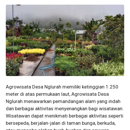
Agrowisata Desa Nglurah memiliki ketinggian 1.250
meter di atas permukaan laut, Agrowisata Desa
Nglurah menawarkan pemandangan alam yang indah
dan berbagai aktivitas menyenangkan bagi wisatawan.
Wisatawan dapat menikmati berbagai aktivitas seperti
bersepeda, berjalan-jalan di taman bunga, berkuda,