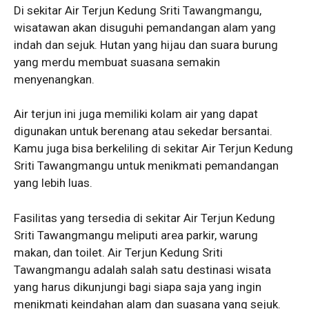
Di sekitar Air Terjun Kedung Sriti Tawangmangu,
wisatawan akan disuguhi pemandangan alam yang
indah dan sejuk. Hutan yang hijau dan suara burung
yang merdu membuat suasana semakin
menyenangkan.
Air terjun ini juga memiliki kolam air yang dapat
digunakan untuk berenang atau sekedar bersantai.
Kamu juga bisa berkeliling di sekitar Air Terjun Kedung
Sriti Tawangmangu untuk menikmati pemandangan
yang lebih luas.
Fasilitas yang tersedia di sekitar Air Terjun Kedung
Sriti Tawangmangu meliputi area parkir, warung
makan, dan toilet. Air Terjun Kedung Sriti
Tawangmangu adalah salah satu destinasi wisata
yang harus dikunjungi bagi siapa saja yang ingin
menikmati keindahan alam dan suasana yang sejuk.