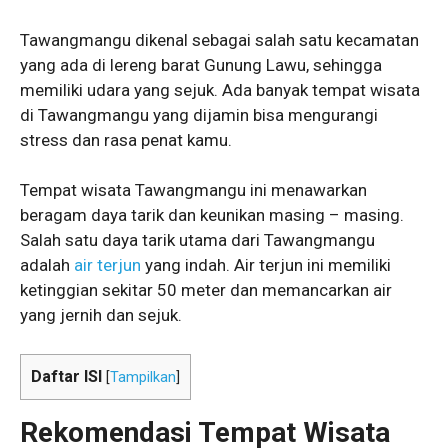
Tawangmangu dikenal sebagai salah satu kecamatan
yang ada di lereng barat Gunung Lawu, sehingga
memiliki udara yang sejuk. Ada banyak tempat wisata
di Tawangmangu yang dijamin bisa mengurangi
stress dan rasa penat kamu.
Tempat wisata Tawangmangu ini menawarkan
beragam daya tarik dan keunikan masing – masing.
Salah satu daya tarik utama dari Tawangmangu
adalah
air terjun
yang indah. Air terjun ini memiliki
ketinggian sekitar 50 meter dan memancarkan air
yang jernih dan sejuk.
Daftar ISI
[
Tampilkan
]
Rekomendasi Tempat Wisata