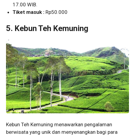
17.00 WIB.
Tiket masuk :
Rp50.000
5. Kebun Teh Kemuning
Kebun Teh Kemuning menawarkan pengalaman
berwisata yang unik dan menyenangkan bagi para