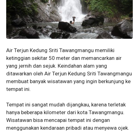
Air Terjun Kedung Sriti Tawangmangu memiliki
ketinggian sekitar 50 meter dan memancarkan air
yang jernih dan sejuk. Keindahan alam yang
ditawarkan oleh Air Terjun Kedung Sriti Tawangmangu
membuat banyak wisatawan yang ingin berkunjung ke
tempat ini.
Tempat ini sangat mudah dijangkau, karena terletak
hanya beberapa kilometer dari kota Tawangmangu.
Wisatawan bisa mencapai tempat ini dengan
menggunakan kendaraan pribadi atau menyewa ojek.