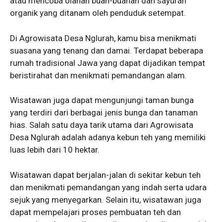
atau mencoba olahan buah-buahan dan sayuran
organik yang ditanam oleh penduduk setempat.
Di Agrowisata Desa Nglurah, kamu bisa menikmati
suasana yang tenang dan damai. Terdapat beberapa
rumah tradisional Jawa yang dapat dijadikan tempat
beristirahat dan menikmati pemandangan alam.
Wisatawan juga dapat mengunjungi taman bunga
yang terdiri dari berbagai jenis bunga dan tanaman
hias. Salah satu daya tarik utama dari Agrowisata
Desa Nglurah adalah adanya kebun teh yang memiliki
luas lebih dari 10 hektar.
Wisatawan dapat berjalan-jalan di sekitar kebun teh
dan menikmati pemandangan yang indah serta udara
sejuk yang menyegarkan. Selain itu, wisatawan juga
dapat mempelajari proses pembuatan teh dan