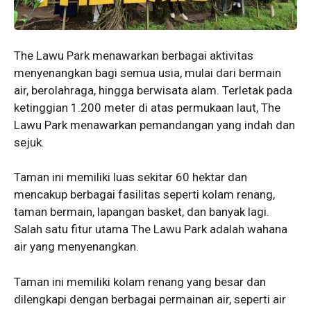
The Lawu Park menawarkan berbagai aktivitas
menyenangkan bagi semua usia, mulai dari bermain
air, berolahraga, hingga berwisata alam. Terletak pada
ketinggian 1.200 meter di atas permukaan laut, The
Lawu Park menawarkan pemandangan yang indah dan
sejuk.
Taman ini memiliki luas sekitar 60 hektar dan
mencakup berbagai fasilitas seperti kolam renang,
taman bermain, lapangan basket, dan banyak lagi.
Salah satu fitur utama The Lawu Park adalah wahana
air yang menyenangkan.
Taman ini memiliki kolam renang yang besar dan
dilengkapi dengan berbagai permainan air, seperti air