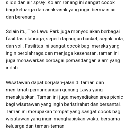
slide dan air
spray
. Kolam renang ini sangat cocok
bagi keluarga dan anak-anak yang ingin bermain air
dan berenang.
Selain itu, The Lawu Park juga menyediakan berbagai
fasilitas olahraga, seperti lapangan basket, sepak bola,
dan voli. Fasilitas ini sangat cocok bagi mereka yang
ingin berolahraga dan menjaga kesehatan, taman ini
juga menawarkan berbagai pemandangan alam yang
indah.
Wisatawan dapat berjalan-jalan di taman dan
menikmati pemandangan gunung Lawu yang
menakjubkan. Taman ini juga menyediakan area picnic
bagi wisatawan yang ingin beristirahat dan bersantai.
Taman ini merupakan tempat yang sangat cocok bagi
wisatawan yang ingin menghabiskan waktu bersama
keluarga dan teman-teman.