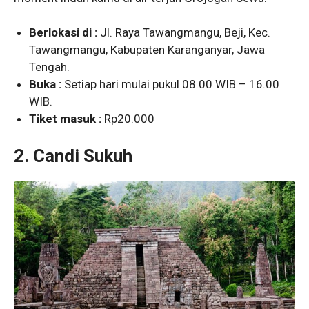
Berlokasi di :
Jl. Raya Tawangmangu, Beji, Kec.
Tawangmangu, Kabupaten Karanganyar, Jawa
Tengah.
Buka :
Setiap hari mulai pukul 08.00 WIB – 16.00
WIB.
Tiket masuk :
Rp20.000
2. Candi Sukuh