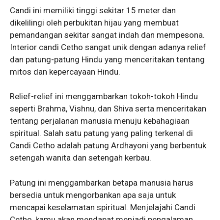
Candi ini memiliki tinggi sekitar 15 meter dan
dikelilingi oleh perbukitan hijau yang membuat
pemandangan sekitar sangat indah dan mempesona.
Interior candi Cetho sangat unik dengan adanya relief
dan patung-patung Hindu yang menceritakan tentang
mitos dan kepercayaan Hindu.
Relief-relief ini menggambarkan tokoh-tokoh Hindu
seperti Brahma, Vishnu, dan Shiva serta menceritakan
tentang perjalanan manusia menuju kebahagiaan
spiritual. Salah satu patung yang paling terkenal di
Candi Cetho adalah patung Ardhayoni yang berbentuk
setengah wanita dan setengah kerbau.
Patung ini menggambarkan betapa manusia harus
bersedia untuk mengorbankan apa saja untuk
mencapai keselamatan spiritual. Menjelajahi Candi
Cetho, kamu akan mendapat menjadi pengalaman