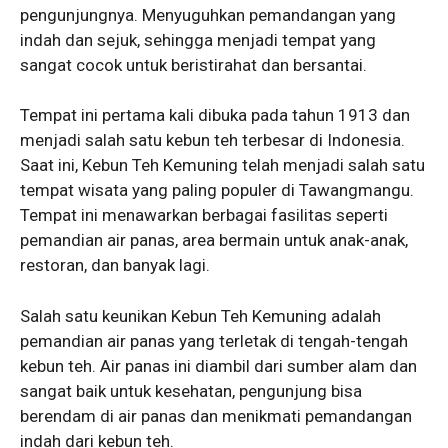
pengunjungnya. Menyuguhkan pemandangan yang
indah dan sejuk, sehingga menjadi tempat yang
sangat cocok untuk beristirahat dan bersantai.
Tempat ini pertama kali dibuka pada tahun 1913 dan
menjadi salah satu kebun teh terbesar di Indonesia.
Saat ini, Kebun Teh Kemuning telah menjadi salah satu
tempat wisata yang paling populer di Tawangmangu.
Tempat ini menawarkan berbagai fasilitas seperti
pemandian air panas, area bermain untuk anak-anak,
restoran, dan banyak lagi.
Salah satu keunikan Kebun Teh Kemuning adalah
pemandian air panas yang terletak di tengah-tengah
kebun teh. Air panas ini diambil dari sumber alam dan
sangat baik untuk kesehatan, pengunjung bisa
berendam di air panas dan menikmati pemandangan
indah dari kebun teh.