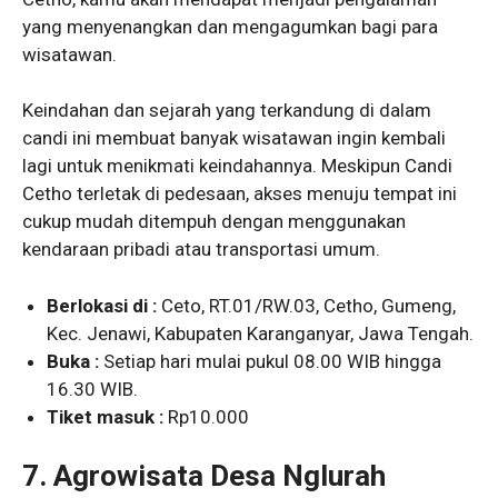
yang menyenangkan dan mengagumkan bagi para
wisatawan.
Keindahan dan sejarah yang terkandung di dalam
candi ini membuat banyak wisatawan ingin kembali
lagi untuk menikmati keindahannya. Meskipun Candi
Cetho terletak di pedesaan, akses menuju tempat ini
cukup mudah ditempuh dengan menggunakan
kendaraan pribadi atau transportasi umum.
Berlokasi di :
Ceto, RT.01/RW.03, Cetho, Gumeng,
Kec. Jenawi, Kabupaten Karanganyar, Jawa Tengah.
Buka :
Setiap hari mulai pukul 08.00 WIB hingga
16.30 WIB.
Tiket masuk :
Rp10.000
7. Agrowisata Desa Nglurah