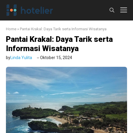
Langsung
M
ke
isi
Home
»
Pantai Krakal: Daya Tarik serta Informasi Wisatanya
Pantai Krakal: Daya Tarik serta
Informasi Wisatanya
by
Linda Yulita
Oktober 15, 2024