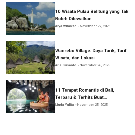
10 Wisata Pulau Belitung yang Tak
Boleh Dilewatkan
Arya Wirawan
November 27, 2025
Waerebo Village: Daya Tarik, Tarif
Wisata, dan Lokasi
Aris Susanto
November 26, 2025
11 Tempat Romantis di Bali,
Terbaru & Terhits Buat
Honeymoon
Linda Yulita
November 25, 2025