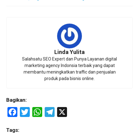
Linda Yulita
Salahsatu SEO Expert dan Punya Layanan digital
marketing agency Indonsia terbaik yang dapat
membantu meningkatkan traffic dan penjualan
produk pada bisnis online.
Bagikan:
F
T
W
T
X
a
wi
h
el
ce
tt
at
e
Tags: