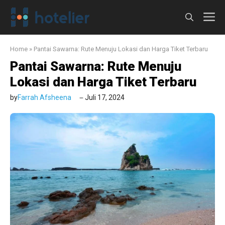
Langsung
M
ke
isi
Home
»
Pantai Sawarna: Rute Menuju Lokasi dan Harga Tiket Terbaru
Pantai Sawarna: Rute Menuju
Lokasi dan Harga Tiket Terbaru
by
Farrah Afsheena
Juli 17, 2024