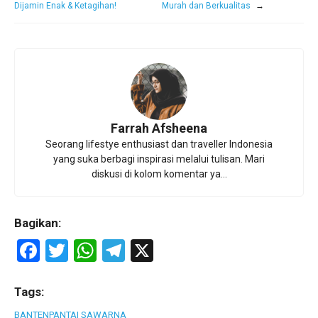
Dijamin Enak & Ketagihan!
Murah dan Berkualitas
→
Farrah Afsheena
Seorang lifestye enthusiast dan traveller Indonesia
yang suka berbagi inspirasi melalui tulisan. Mari
diskusi di kolom komentar ya...
Bagikan:
F
T
W
T
X
a
wi
h
el
ce
tt
at
e
Tags:
BANTEN
PANTAI SAWARNA