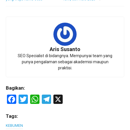
Aris Susanto
SEO Specialist di bidangnya. Mempunyai team yang
punya pengalaman sebagai akademisi maupun
praktisi.
Bagikan:
F
T
W
T
X
a
wi
h
el
ce
tt
at
e
Tags:
b
er
s
gr
KEBUMEN