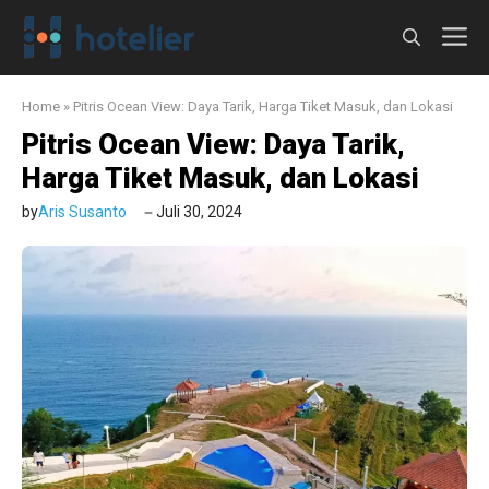
Langsung
M
ke
isi
Home
»
Pitris Ocean View: Daya Tarik, Harga Tiket Masuk, dan Lokasi
Pitris Ocean View: Daya Tarik,
Harga Tiket Masuk, dan Lokasi
by
Aris Susanto
Juli 30, 2024