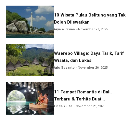
10 Wisata Pulau Belitung yang Tak
Boleh Dilewatkan
Arya Wirawan
November 27, 2025
Waerebo Village: Daya Tarik, Tarif
Wisata, dan Lokasi
Aris Susanto
November 26, 2025
11 Tempat Romantis di Bali,
Terbaru & Terhits Buat
Honeymoon
Linda Yulita
November 25, 2025