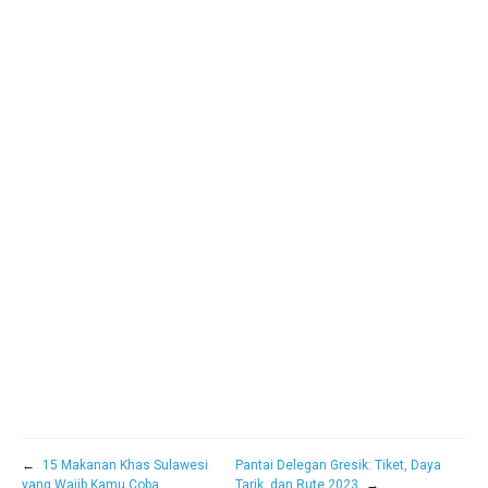
←
15 Makanan Khas Sulawesi
Pantai Delegan Gresik: Tiket, Daya
yang Wajib Kamu Coba
Tarik, dan Rute 2023
→