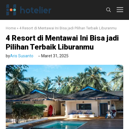
Langsung
M
ke
isi
Home
»
4 Resort di Mentawai Ini Bisa jadi Pilihan Terbaik Liburanmu
4 Resort di Mentawai Ini Bisa jadi
Pilihan Terbaik Liburanmu
by
Aris Susanto
Maret 31, 2025