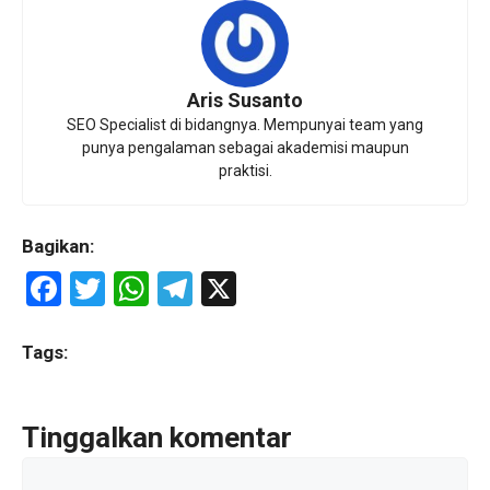
Aris Susanto
SEO Specialist di bidangnya. Mempunyai team yang
punya pengalaman sebagai akademisi maupun
praktisi.
Bagikan:
F
T
W
T
X
a
wi
h
el
ce
tt
at
e
Tags:
b
er
s
gr
o
A
a
Tinggalkan komentar
o
p
m
Komentar