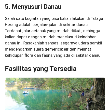
5. Menyusuri Danau
Salah satu kegiatan yang bisa kalian lakukan di Telaga
Herang adalah berjalan-jalan di sekitar danau.
Terdapat jalur setapak yang mudah diikuti, sehingga
kalian dapat dengan mudah menelusuri keindahan
danau ini. Rasakanlah sensasi segarnya udara sambil
mendengarkan suara gemericik air dan melihat
kehidupan flora dan fauna yang ada di sekitar danau.
Fasilitas yang Tersedia