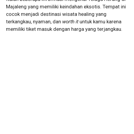
Majaleng yang memiliki keindahan eksotis. Tempat ini
cocok menjadi destinasi wisata healing yang
terkangkau, nyaman, dan
worth it
untuk kamu karena
memiliki tiket masuk dengan harga yang terjangkau.