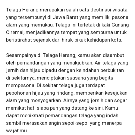
Telaga Herang merupakan salah satu destinasi wisata
yang tersembunyi di Jawa Barat yang memiliki pesona
alam yang memukau. Telaga ini terletak di kaki Gunung
Ciremai, menjadikannya tempat yang sempurna untuk
beristirahat sejenak dari hiruk-pikuk kehidupan kota.
Sesampainya di Telaga Herang, kamu akan disambut
oleh pemandangan yang menakjubkan. Air telaga yang
jernih dan hijau dipadu dengan keindahan perbukitan
di sekitarnya, menciptakan suasana yang begitu
mempesona. Di sekitar telaga juga terdapat
pepohonan hijau yang rindang, memberikan kesejukan
alam yang menyegarkan. Airnya yang jernih dan segar
memikat hati siapa pun yang datang ke sini. Kamu
dapat menikmati pemandangan telaga yang indah
sambil merasakan angin sepoi-sepoi yang menerpa
wajahmu.