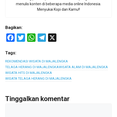
menulis konten di beberapa media online Indonesia.
Menyukai Kopi dan Kamu!!
Bagikan:
F
T
W
T
X
a
wi
h
el
ce
tt
at
e
Tags:
b
er
s
gr
REKOMENDASI WISATA DI MAJALENGKA
TELAGA HERANG DI MAJALENGKA
WISATA ALAM DI MAJALENGKA
o
A
a
WISATA HITS DI MAJALENGKA
o
p
m
WISATA TELAGA HERANG DI MAJALENGKA
k
p
Tinggalkan komentar
Komentar