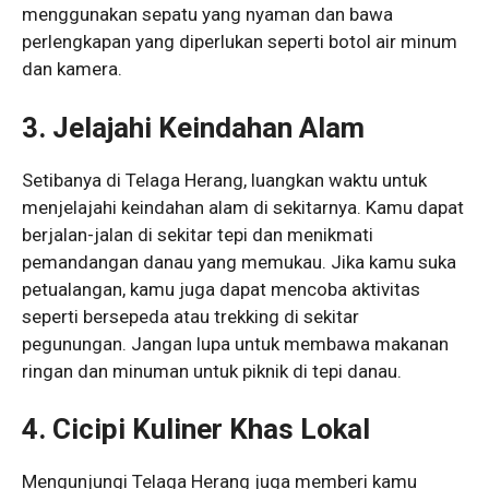
menggunakan sepatu yang nyaman dan bawa
perlengkapan yang diperlukan seperti botol air minum
dan kamera.
3. Jelajahi Keindahan Alam
Setibanya di Telaga Herang, luangkan waktu untuk
menjelajahi keindahan alam di sekitarnya. Kamu dapat
berjalan-jalan di sekitar tepi dan menikmati
pemandangan danau yang memukau. Jika kamu suka
petualangan, kamu juga dapat mencoba aktivitas
seperti bersepeda atau trekking di sekitar
pegunungan. Jangan lupa untuk membawa makanan
ringan dan minuman untuk piknik di tepi danau.
4. Cicipi Kuliner Khas Lokal
Mengunjungi Telaga Herang juga memberi kamu