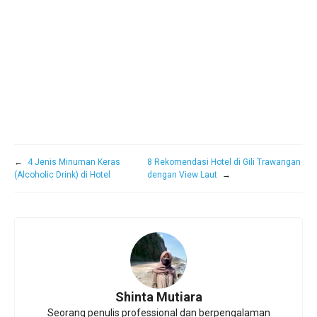
←
4 Jenis Minuman Keras
8 Rekomendasi Hotel di Gili Trawangan
(Alcoholic Drink) di Hotel
dengan View Laut
→
Shinta Mutiara
Seorang penulis professional dan berpengalaman