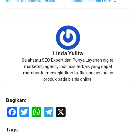
dengan Restorannya, Terbaik
Bandung, Dijamin Enak!
→
Linda Yulita
Salahsatu SEO Expert dan Punya Layanan digital
marketing agency Indonsia terbaik yang dapat
membantu meningkatkan traffic dan penjualan
produk pada bisnis online.
Bagikan:
F
T
W
T
X
a
wi
h
el
ce
tt
at
e
Tags: