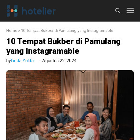
Langsung
M
ke
isi
Home
»
10 Tempat Bukber di Pamulang yang Instagramable
10 Tempat Bukber di Pamulang
yang Instagramable
by
Linda Yulita
Agustus 22, 2024