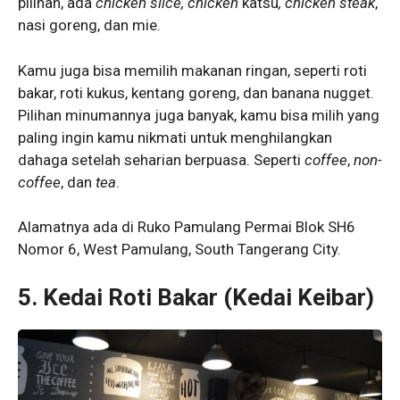
pilihan, ada
chicken slice, chicken
katsu
, chicken steak
,
nasi goreng, dan mie.
Kamu juga bisa memilih makanan ringan, seperti roti
bakar, roti kukus, kentang goreng, dan banana nugget.
Pilihan minumannya juga banyak, kamu bisa milih yang
paling ingin kamu nikmati untuk menghilangkan
dahaga setelah seharian berpuasa. Seperti
coffee
,
non-
coffee
, dan
tea
.
Alamatnya ada di Ruko Pamulang Permai Blok SH6
Nomor 6, West Pamulang, South Tangerang City.
5. Kedai Roti Bakar (Kedai Keibar)