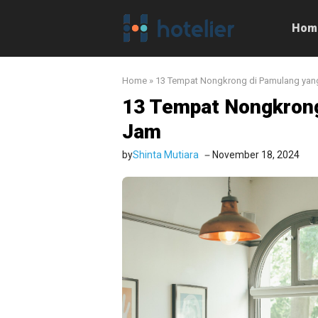
Langsung
ke
Hom
isi
Home
»
13 Tempat Nongkrong di Pamulang yan
13 Tempat Nongkrong
Jam
by
Shinta Mutiara
November 18, 2024