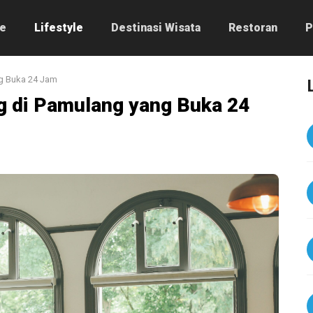
e
Lifestyle
Destinasi Wisata
Restoran
P
g Buka 24 Jam
 di Pamulang yang Buka 24