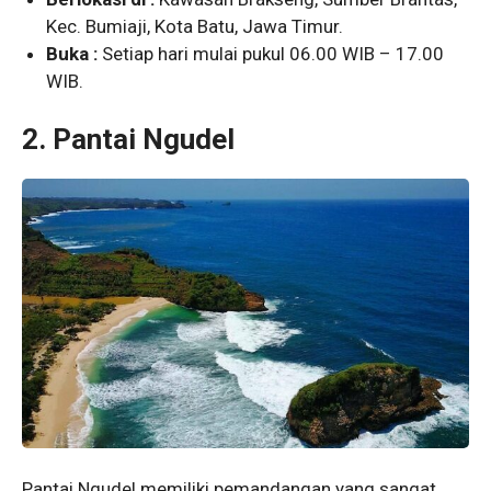
Kec. Bumiaji, Kota Batu, Jawa Timur.
Buka :
Setiap hari mulai pukul 06.00 WIB – 17.00
WIB.
2. Pantai Ngudel
Pantai Ngudel memiliki pemandangan yang sangat