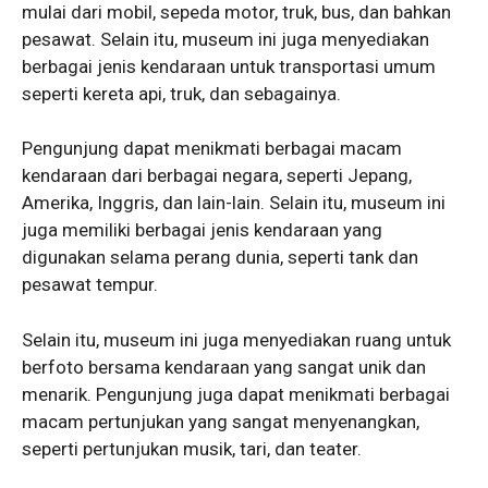
mulai dari mobil, sepeda motor, truk, bus, dan bahkan
pesawat. Selain itu, museum ini juga menyediakan
berbagai jenis kendaraan untuk transportasi umum
seperti kereta api, truk, dan sebagainya.
Pengunjung dapat menikmati berbagai macam
kendaraan dari berbagai negara, seperti Jepang,
Amerika, Inggris, dan lain-lain. Selain itu, museum ini
juga memiliki berbagai jenis kendaraan yang
digunakan selama perang dunia, seperti tank dan
pesawat tempur.
Selain itu, museum ini juga menyediakan ruang untuk
berfoto bersama kendaraan yang sangat unik dan
menarik. Pengunjung juga dapat menikmati berbagai
macam pertunjukan yang sangat menyenangkan,
seperti pertunjukan musik, tari, dan teater.