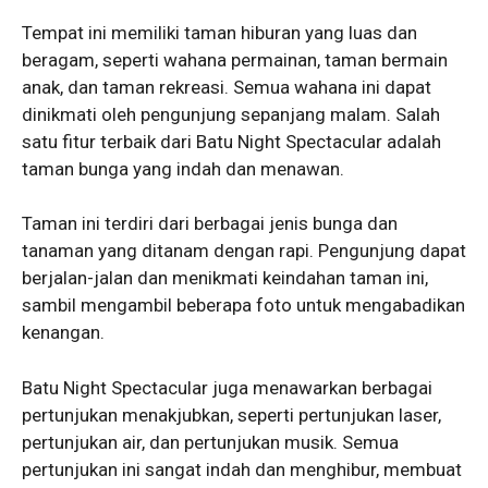
Tempat ini memiliki taman hiburan yang luas dan
beragam, seperti wahana permainan, taman bermain
anak, dan taman rekreasi. Semua wahana ini dapat
dinikmati oleh pengunjung sepanjang malam. Salah
satu fitur terbaik dari Batu Night Spectacular adalah
taman bunga yang indah dan menawan.
Taman ini terdiri dari berbagai jenis bunga dan
tanaman yang ditanam dengan rapi. Pengunjung dapat
berjalan-jalan dan menikmati keindahan taman ini,
sambil mengambil beberapa foto untuk mengabadikan
kenangan.
Batu Night Spectacular juga menawarkan berbagai
pertunjukan menakjubkan, seperti pertunjukan laser,
pertunjukan air, dan pertunjukan musik. Semua
pertunjukan ini sangat indah dan menghibur, membuat