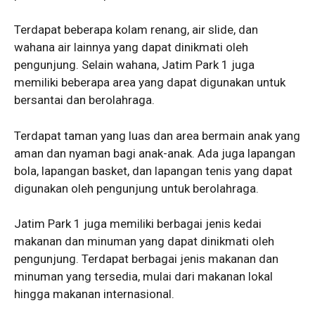
Terdapat beberapa kolam renang, air slide, dan
wahana air lainnya yang dapat dinikmati oleh
pengunjung. Selain wahana, Jatim Park 1 juga
memiliki beberapa area yang dapat digunakan untuk
bersantai dan berolahraga.
Terdapat taman yang luas dan area bermain anak yang
aman dan nyaman bagi anak-anak. Ada juga lapangan
bola, lapangan basket, dan lapangan tenis yang dapat
digunakan oleh pengunjung untuk berolahraga.
Jatim Park 1 juga memiliki berbagai jenis kedai
makanan dan minuman yang dapat dinikmati oleh
pengunjung. Terdapat berbagai jenis makanan dan
minuman yang tersedia, mulai dari makanan lokal
hingga makanan internasional.