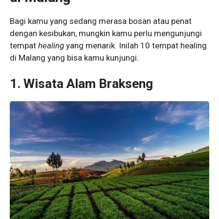
Bagi kamu yang sedang merasa bosan atau penat
dengan kesibukan, mungkin kamu perlu mengunjungi
tempat
healing
yang menarik. Inilah 10 tempat healing
di Malang yang bisa kamu kunjungi.
1. Wisata Alam Brakseng