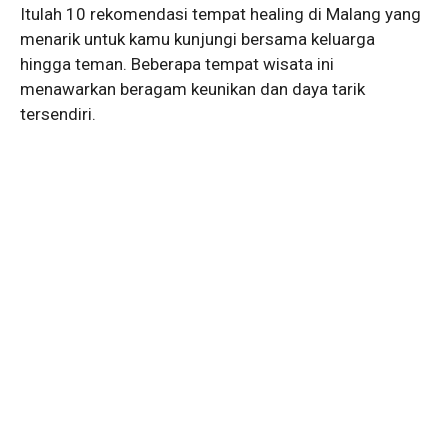
Itulah 10 rekomendasi tempat healing di Malang yang
menarik untuk kamu kunjungi bersama keluarga
hingga teman. Beberapa tempat wisata ini
menawarkan beragam keunikan dan daya tarik
tersendiri.