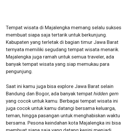
Tempat wisata di Majalengka memang selalu sukses
membuat siapa saja tertarik untuk berkunjung.
Kabupaten yang terletak di bagian timur Jawa Barat
ternyata memiliki segudang tempat wisata menarik.
Majalengka juga ramah untuk semua traveler, ada
banyak tempat wisata yang siap memukau para
pengunjung.
Saat ini kamu juga bisa explore Jawa Barat selain
Bandung dan Bogor, ada banyak tempat
hidden gem
yang cocok untuk kamu. Berbagai tempat wisata ini
juga cocok untuk kamu datangi bersama keluarga,
teman, hingga pasangan untuk menghabiskan waktu
bersama. Pesona keindahan kota Majalengka ini bisa
membuat siapa saja yang datang kesini menjadi