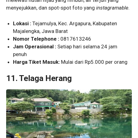
melewati hutan hijau yang rimbun, air terjun yang
menyejukkan, dan spot-spot foto yang
instagramable.
Lokasi :
Tejamulya, Kec. Argapura, Kabupaten
Majalengka, Jawa Barat
Nomor Telephone :
0817613246
Jam Operasional :
Setiap hari selama 24 jam
penuh
Harga Tiket Masuk:
Mulai dari Rp5.000 per orang
11. Telaga Herang