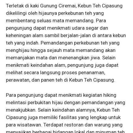
Terletak di kaki Gunung Ciremai, Kebun Teh Cipasung
dikelilingi oleh hijaunya perkebunan teh yang
membentang seluas mata memandang. Para
pengunjung dapat menikmati udara segar dan
keheningan alam sambil berjalan-jalan di antara kebun
teh yang indah. Pemandangan perkebunan teh yang
menghijau hingga sejauh mata memandang akan
memanjakan mata dan menenangkan jiwa. Selain
menikmati keindahan alam, pengunjung juga dapat
melihat secara langsung proses penanaman,
perawatan, dan panen teh di Kebun Teh Cipasung.
Para pengunjung dapat menikmati kegiatan hiking
melintasi perbukitan hijau dengan pemandangan yang
menakjubkan. Selain keindahan alamnya, Kebun Teh
Cipasung juga memiliki fasilitas yang lengkap untuk
para wisatawan. Terdapat restoran dan warung yang
menyajikan berbagai hidangan lokal dan minuman teh