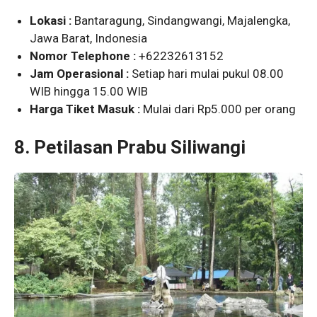
Lokasi :
Bantaragung, Sindangwangi, Majalengka,
Jawa Barat, Indonesia
Nomor Telephone :
+62232613152
Jam Operasional :
Setiap hari mulai pukul 08.00
WIB hingga 15.00 WIB
Harga Tiket Masuk :
Mulai dari Rp5.000 per orang
8. Petilasan Prabu Siliwangi