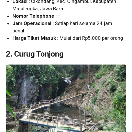
Lokasi :
Cikondang, Kec. Cingambul, Kabupaten
Majalengka, Jawa Barat
Nomor Telephone :
–
Jam Operasional :
Setiap hari selama 24 jam
penuh
Harga Tiket Masuk :
Mulai dari Rp5.000 per orang
2. Curug Tonjong