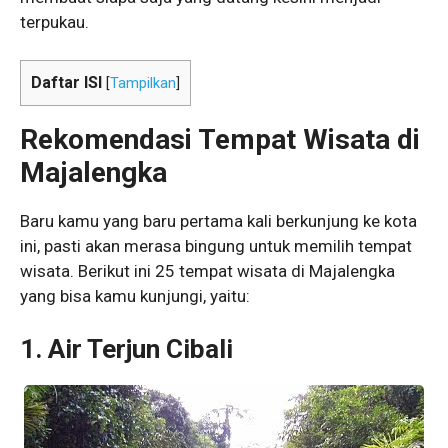
terpukau.
Daftar ISI
[
Tampilkan
]
Rekomendasi Tempat Wisata di
Majalengka
Baru kamu yang baru pertama kali berkunjung ke kota
ini, pasti akan merasa bingung untuk memilih tempat
wisata. Berikut ini 25 tempat wisata di Majalengka
yang bisa kamu kunjungi, yaitu:
1. Air Terjun Cibali