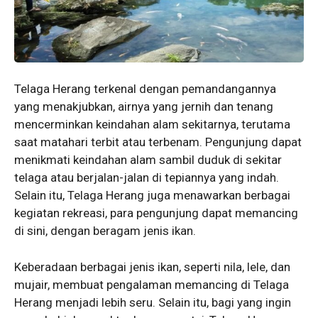
Telaga Herang terkenal dengan pemandangannya
yang menakjubkan, airnya yang jernih dan tenang
mencerminkan keindahan alam sekitarnya, terutama
saat matahari terbit atau terbenam. Pengunjung dapat
menikmati keindahan alam sambil duduk di sekitar
telaga atau berjalan-jalan di tepiannya yang indah.
Selain itu, Telaga Herang juga menawarkan berbagai
kegiatan rekreasi, para pengunjung dapat memancing
di sini, dengan beragam jenis ikan.
Keberadaan berbagai jenis ikan, seperti nila, lele, dan
mujair, membuat pengalaman memancing di Telaga
Herang menjadi lebih seru. Selain itu, bagi yang ingin