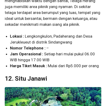
menghabiskan waktu dengan santai, Telaga Herang
juga memiliki area piknik yang nyaman. Di sekitar
telaga terdapat area berumput yang luas, tempat yang
ideal untuk bersantai, bermain dengan keluarga, atau
sekadar menikmati makan siang ala piknik.
Lokasi :
Lengkongkulon, Padaherang dan Desa
Jerukleueut di distrik Sindangwang
Nomor Telephone :
–
Jam Operasional :
Setiap hari mulai pukul 06.00
WIB hingga 17.00 WIB
Harga Tiket Masuk :
Mulai dari Rp5.000 per orang
12. Situ Janawi