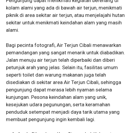
Pengunjung dapat menikmati kegiatan berenang di
kolam alami yang ada di bawah air terjun, menikmati
piknik di area sekitar air terjun, atau menjelajahi hutan
sekitar untuk menikmati keindahan alam yang masih
alami.
Bagi pecinta fotografi, Air Terjun Cibali menawarkan
pemandangan yang sangat menarik untuk diabadikan.
Jalan menuju air terjun telah diperbaiki dan diberi
petunjuk arah yang jelas. Selain itu, fasilitas umum
seperti toilet dan warung makanan juga telah
disediakan di sekitar area Air Terjun Cibali, sehingga
pengunjung dapat merasa lebih nyaman selama
kunjungan. Pesona keindahan alam yang unik,
kesejukan udara pegunungan, serta keramahan
penduduk setempat menjadi daya tarik utama yang
membuat pengunjung ingin kembali lagi.