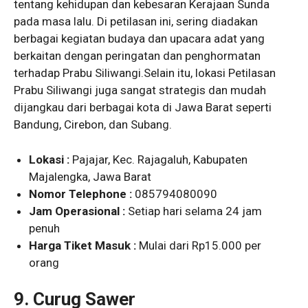
tentang kehidupan dan kebesaran Kerajaan Sunda
pada masa lalu. Di petilasan ini, sering diadakan
berbagai kegiatan budaya dan upacara adat yang
berkaitan dengan peringatan dan penghormatan
terhadap Prabu Siliwangi.Selain itu, lokasi Petilasan
Prabu Siliwangi juga sangat strategis dan mudah
dijangkau dari berbagai kota di Jawa Barat seperti
Bandung, Cirebon, dan Subang.
Lokasi :
Pajajar, Kec. Rajagaluh, Kabupaten
Majalengka, Jawa Barat
Nomor Telephone :
085794080090
Jam Operasional :
Setiap hari selama 24 jam
penuh
Harga Tiket Masuk :
Mulai dari Rp15.000 per
orang
9. Curug Sawer