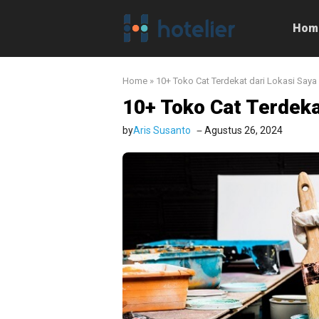
Langsung
ke
Hom
isi
Home
»
10+ Toko Cat Terdekat dari Lokasi Say
10+ Toko Cat Terdeka
by
Aris Susanto
Agustus 26, 2024