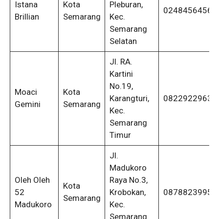
Istana
Kota
Pleburan,
0248456456
Brillian
Semarang
Kec.
Semarang
Selatan
Jl. RA.
Kartini
No.19,
Moaci
Kota
Karangturi,
08229229632
Gemini
Semarang
Kec.
Semarang
Timur
Jl.
Madukoro
Oleh Oleh
Raya No.3,
Kota
52
Krobokan,
08788239955
Semarang
Madukoro
Kec.
Semarang