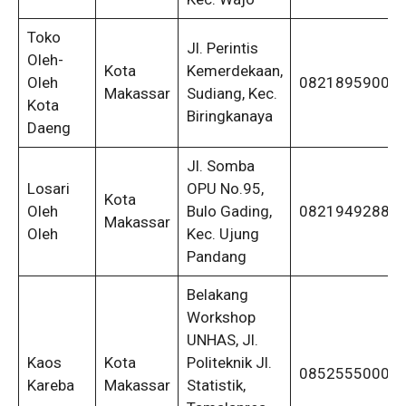
Toko
Jl. Perintis
Oleh-
Kota
Kemerdekaan,
Oleh
08218959005
Makassar
Sudiang, Kec.
Kota
Biringkanaya
Daeng
Jl. Somba
Losari
OPU No.95,
Kota
Oleh
Bulo Gading,
08219492888
Makassar
Oleh
Kec. Ujung
Pandang
Belakang
Workshop
UNHAS, Jl.
Kaos
Kota
Politeknik Jl.
08525550005
Kareba
Makassar
Statistik,