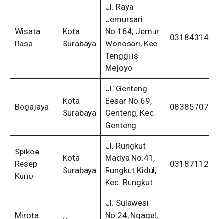
Jl. Raya
Jemursari
Wisata
Kota
No.164, Jemur
0318431459
Rasa
Surabaya
Wonosari, Kec.
Tenggilis
Mejoyo
Jl. Genteng
Kota
Besar No.69,
Bogajaya
0838570739
Surabaya
Genteng, Kec.
Genteng
Jl. Rungkut
Spikoe
Kota
Madya No.41,
Resep
0318711292
Surabaya
Rungkut Kidul,
Kuno
Kec. Rungkut
Jl. Sulawesi
Mirota
No.24, Ngagel,