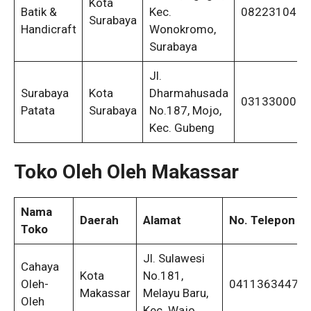
Kota
Batik &
Kec.
0822310475
Surabaya
Handicraft
Wonokromo,
Surabaya
Jl.
Surabaya
Kota
Dharmahusada
0313300093
Patata
Surabaya
No.187, Mojo,
Kec. Gubeng
Toko Oleh Oleh Makassar
Nama
Daerah
Alamat
No. Telepon
Toko
Jl. Sulawesi
Cahaya
Kota
No.181,
Oleh-
04113634470
Makassar
Melayu Baru,
Oleh
Kec. Wajo