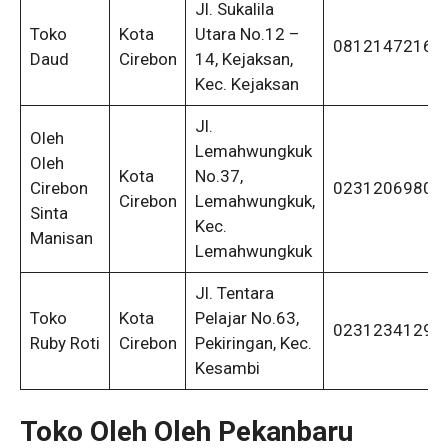
Jl. Sukalila
Toko
Kota
Utara No.12 –
08121472162
Daud
Cirebon
14, Kejaksan,
Kec. Kejaksan
Jl.
Oleh
Lemahwungkuk
Oleh
Kota
No.37,
Cirebon
0231206980
Cirebon
Lemahwungkuk,
Sinta
Kec.
Manisan
Lemahwungkuk
Jl. Tentara
Toko
Kota
Pelajar No.63,
0231234129
Ruby Roti
Cirebon
Pekiringan, Kec.
Kesambi
Toko Oleh Oleh Pekanbaru