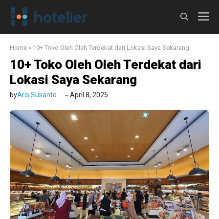
Langsung
M
ke
isi
Home
»
10+ Toko Oleh Oleh Terdekat dari Lokasi Saya Sekarang
10+ Toko Oleh Oleh Terdekat dari
Lokasi Saya Sekarang
by
Aris Susanto
April 8, 2025