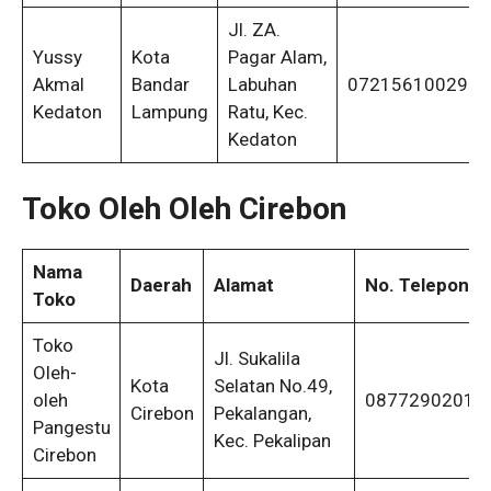
Jl. ZA.
Yussy
Kota
Pagar Alam,
Akmal
Bandar
Labuhan
07215610029
Kedaton
Lampung
Ratu, Kec.
Kedaton
Toko Oleh Oleh Cirebon
Nama
Daerah
Alamat
No. Telepon
Toko
Toko
Jl. Sukalila
Oleh-
Kota
Selatan No.49,
oleh
08772902017
Cirebon
Pekalangan,
Pangestu
Kec. Pekalipan
Cirebon