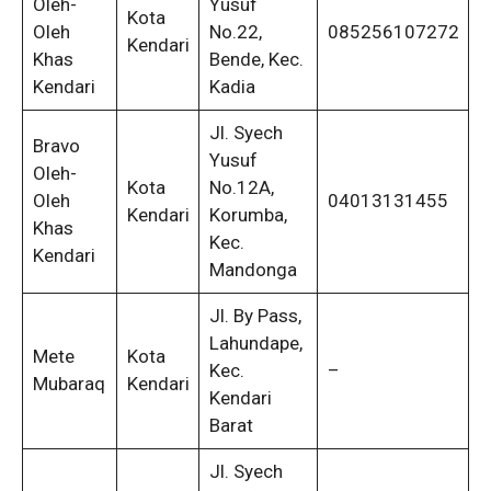
Oleh-
Yusuf
Kota
Oleh
No.22,
085256107272
Kendari
Khas
Bende, Kec.
Kendari
Kadia
Jl. Syech
Bravo
Yusuf
Oleh-
Kota
No.12A,
Oleh
04013131455
Kendari
Korumba,
Khas
Kec.
Kendari
Mandonga
Jl. By Pass,
Lahundape,
Mete
Kota
Kec.
–
Mubaraq
Kendari
Kendari
Barat
Jl. Syech