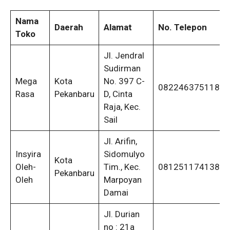
Nama
Daerah
Alamat
No. Telepon
Toko
Jl. Jendral
Sudirman
Mega
Kota
No. 397 C-
082246375118
Rasa
Pekanbaru
D, Cinta
Raja, Kec.
Sail
Jl. Arifin,
Insyira
Sidomulyo
Kota
Oleh-
Tim., Kec.
081251174138
Pekanbaru
Oleh
Marpoyan
Damai
Jl. Durian
no : 21a