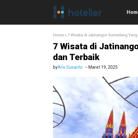
Langsung
ke
Hom
isi
Home
»
7 Wisata di Jatinangor Sumedang Yang 
7 Wisata di Jatinang
dan Terbaik
by
Aris Susanto
Maret 19, 2025