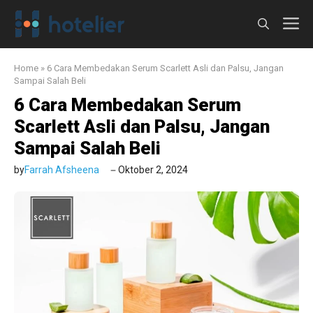
Langsung
M
ke
isi
Home
»
6 Cara Membedakan Serum Scarlett Asli dan Palsu, Jangan
Sampai Salah Beli
6 Cara Membedakan Serum
Scarlett Asli dan Palsu, Jangan
Sampai Salah Beli
by
Farrah Afsheena
Oktober 2, 2024