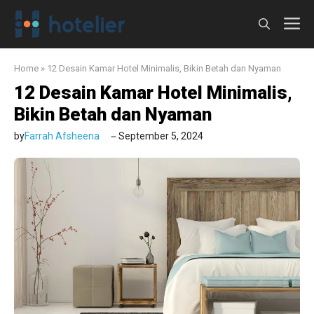
Langsung
M
ke
isi
Home
»
12 Desain Kamar Hotel Minimalis, Bikin Betah dan Nyaman
12 Desain Kamar Hotel Minimalis,
Bikin Betah dan Nyaman
by
Farrah Afsheena
September 5, 2024