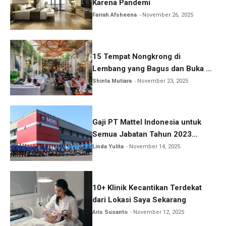
Karena Pandemi
Farrah Afsheena
November 26, 2025
15 Tempat Nongkrong di
Lembang yang Bagus dan Buka 24
Jam
Shinta Mutiara
November 23, 2025
Gaji PT Mattel Indonesia untuk
Semua Jabatan Tahun 2023
Lengkap!
Linda Yulita
November 14, 2025
10+ Klinik Kecantikan Terdekat
dari Lokasi Saya Sekarang
Aris Susanto
November 12, 2025