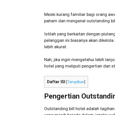
Meski kurang familiar bagi orang awa
paham dan mengenal outstanding bill
Istilah yang berkaitan dengan piuta
pelanggan ini biasanya akan dikelol
lebih akurat.
Nah, jika ingin mengetahui lebih lanj
hotel yang meliputi pengertian dan s
Daftar ISI
[
Tampilkan
]
Pengertian Outstandin
Outstanding bill hotel adalah tagiha
yang masih berada dalam jangka wak