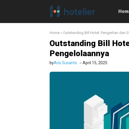
Langsung
ke
Hom
isi
Home
»
Outstanding Bill Hotel: Pengertian dan 
Outstanding Bill Hote
Pengelolaannya
by
Aris Susanto
April 15, 2025