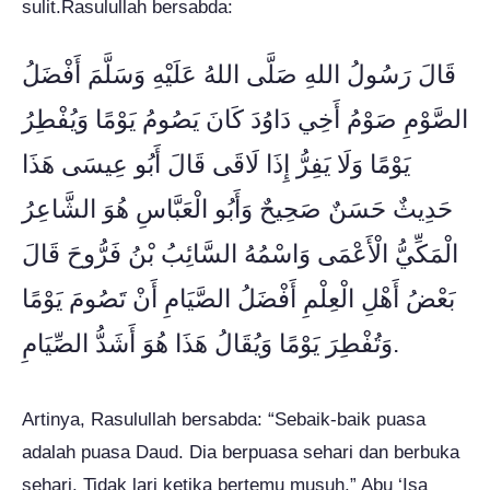
sulit.Rasulullah bersabda:
قَالَ رَسُولُ اللهِ صَلَّى اللهُ عَلَيْهِ وَسَلَّمَ أَفْضَلُ
الصَّوْمِ صَوْمُ أَخِي دَاوُدَ كَانَ يَصُومُ يَوْمًا وَيُفْطِرُ
يَوْمًا وَلَا يَفِرُّ إِذَا لَاقَى قَالَ أَبُو عِيسَى هَذَا
حَدِيثٌ حَسَنٌ صَحِيحٌ وَأَبُو الْعَبَّاسِ هُوَ الشَّاعِرُ
الْمَكِّيُّ الْأَعْمَى وَاسْمُهُ السَّائِبُ بْنُ فَرُّوحَ قَالَ
بَعْضُ أَهْلِ الْعِلْمِ أَفْضَلُ الصَّيَامِ أَنْ تَصُومَ يَوْمًا
وَتُفْطِرَ يَوْمًا وَيُقَالُ هَذَا هُوَ أَشَدُّ الصِّيَامِ.
Artinya, Rasulullah bersabda: “Sebaik-baik puasa
adalah puasa Daud. Dia berpuasa sehari dan berbuka
sehari. Tidak lari ketika bertemu musuh.” Abu ‘Isa