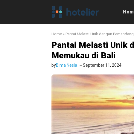
Langsung
ke
Hom
isi
Home
»
Pantai Melasti Unik dengan Pemandang
Pantai Melasti Unik
Memukau di Bali
by
Bima Nesia
September 11, 2024