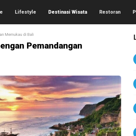
e
Lifestyle
Destinasi Wisata
Restoran
P
an Memukau di Bali
 dengan Pemandangan