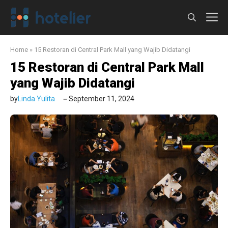
Langsung
M
ke
isi
Home
»
15 Restoran di Central Park Mall yang Wajib Didatangi
15 Restoran di Central Park Mall
yang Wajib Didatangi
by
Linda Yulita
September 11, 2024