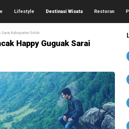
e
Lifestyle
Destinasi Wisata
Restoran
P
 Sarai Kabupaten Solok
cak Happy Guguak Sarai