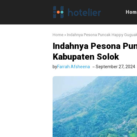
Langsung
ke
Hom
isi
Home
»
Indahnya Pesona Puncak Happy Guguak
Indahnya Pesona Pun
Kabupaten Solok
by
Farrah Afsheena
September 27, 2024