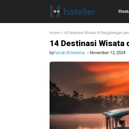
Langsung
ke
Hom
isi
Home
»
14 Destinasi Wisata di Pangalengan yang
14 Destinasi Wisata 
by
Farrah Afsheena
November 12, 2024