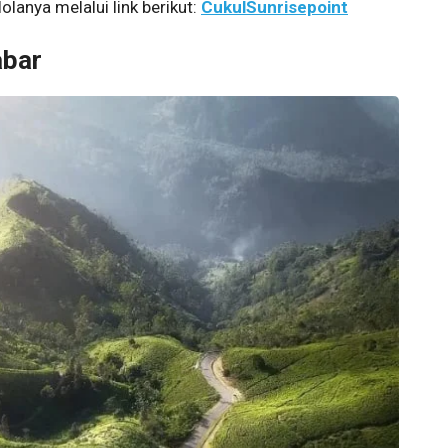
lanya melalui link berikut:
CukulSunrisepoint
abar