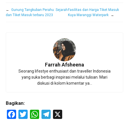
←
Gunung Tangkuban Perahu: Sejarah
Fasilitas dan Harga Tiket Masuk
dan Tiket Masuk terbaru 2023
Kuya Maranggi Waterpark
→
Farrah Afsheena
Seorang lifestye enthusiast dan traveller Indonesia
yang suka berbagi inspirasi melalui tulisan. Mari
diskusi di kolom komentar ya...
Bagikan:
F
T
W
T
X
a
wi
h
el