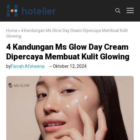
Langsung
M
ke
isi
Home
»
4 Kandungan Ms Glow Day Cream Dipercaya Membuat Kulit
Glowing
4 Kandungan Ms Glow Day Cream
Dipercaya Membuat Kulit Glowing
by
Farrah Afsheena
Oktober 12, 2024