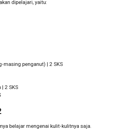
an dipelajari, yaitu:
-masing penganut) | 2 SKS
| 2 SKS
S
2
a belajar mengenai kulit-kulitnya saja.