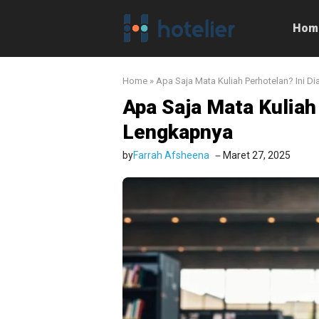
Langsung
ke
Hom
isi
Home
»
Apa Saja Mata Kuliah Perhotelan? Ini D
Apa Saja Mata Kuliah 
Lengkapnya
by
Farrah Afsheena
Maret 27, 2025