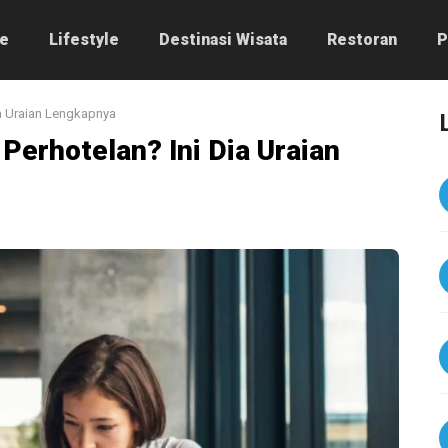
e
Lifestyle
Destinasi Wisata
Restoran
P
ia Uraian Lengkapnya
Perhotelan? Ini Dia Uraian