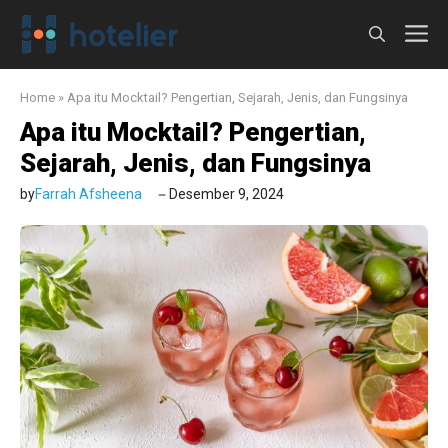
Langsung
M
ke
isi
Home
»
Apa itu Mocktail? Pengertian, Sejarah, Jenis, dan Fungsinya
Apa itu Mocktail? Pengertian,
Sejarah, Jenis, dan Fungsinya
by
Farrah Afsheena
Desember 9, 2024