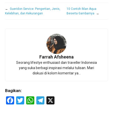
←
Gueridon Service: Pengertian, Jenis,
10 Contoh Iklan Aqua
Kelebihan, dan Kekurangan
Beserta Gambarnya
→
Farrah Afsheena
Seorang lifestye enthusiast dan traveller Indonesia
yang suka berbagi inspirasi melalui tulisan. Mari
diskusi di kolom komentar ya...
Bagikan:
F
T
W
T
X
a
wi
h
el