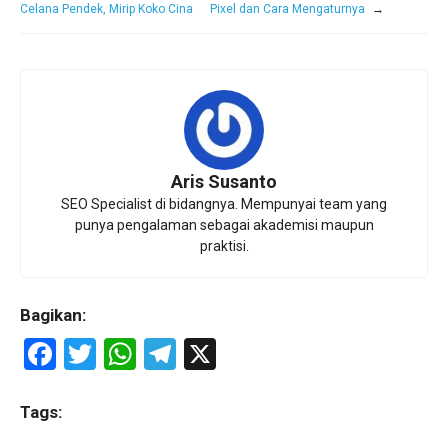
Celana Pendek, Mirip Koko Cina
Pixel dan Cara Mengaturnya
→
Aris Susanto
SEO Specialist di bidangnya. Mempunyai team yang
punya pengalaman sebagai akademisi maupun
praktisi.
Bagikan:
F
T
W
T
X
a
wi
h
el
ce
tt
at
e
Tags: