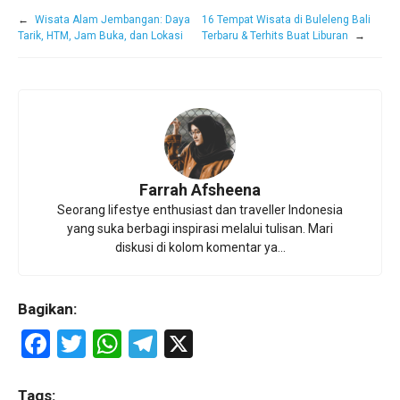
←
Wisata Alam Jembangan: Daya
16 Tempat Wisata di Buleleng Bali
Tarik, HTM, Jam Buka, dan Lokasi
Terbaru & Terhits Buat Liburan
→
Farrah Afsheena
Seorang lifestye enthusiast dan traveller Indonesia
yang suka berbagi inspirasi melalui tulisan. Mari
diskusi di kolom komentar ya...
Bagikan:
F
T
W
T
X
a
wi
h
el
Tags: