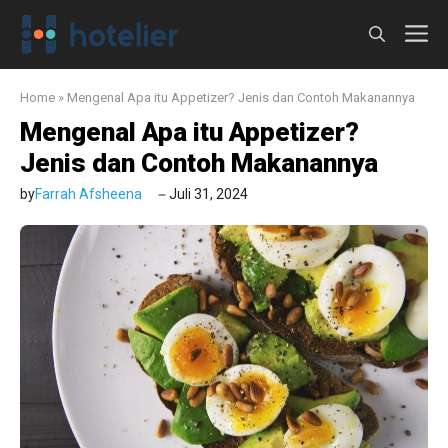
Langsung
M
ke
isi
Home
»
Mengenal Apa itu Appetizer? Jenis dan Contoh Makanannya
Mengenal Apa itu Appetizer?
Jenis dan Contoh Makanannya
by
Farrah Afsheena
Juli 31, 2024