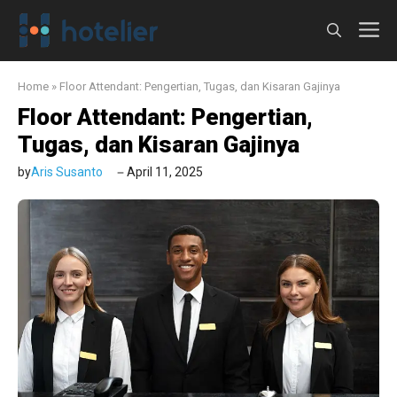
Langsung
M
ke
isi
Home
»
Floor Attendant: Pengertian, Tugas, dan Kisaran Gajinya
Floor Attendant: Pengertian,
Tugas, dan Kisaran Gajinya
by
Aris Susanto
April 11, 2025