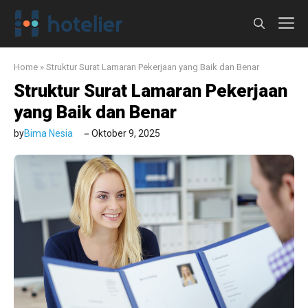
Langsung
M
ke
isi
Home
»
Struktur Surat Lamaran Pekerjaan yang Baik dan Benar
Struktur Surat Lamaran Pekerjaan
yang Baik dan Benar
by
Bima Nesia
Oktober 9, 2025