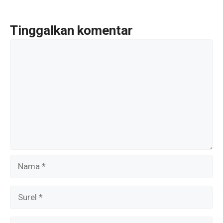
o
p
m
k
p
Tinggalkan komentar
Komentar
Nama
Surel
Situs