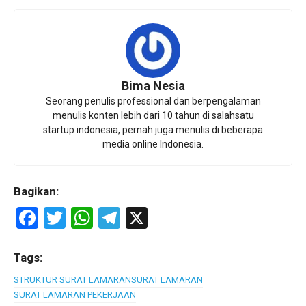
Bima Nesia
Seorang penulis professional dan berpengalaman
menulis konten lebih dari 10 tahun di salahsatu
startup indonesia, pernah juga menulis di beberapa
media online Indonesia.
Bagikan:
F
T
W
T
X
a
wi
h
el
ce
tt
at
e
Tags:
b
er
s
gr
STRUKTUR SURAT LAMARAN
SURAT LAMARAN
SURAT LAMARAN PEKERJAAN
o
A
a