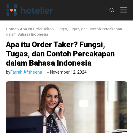
Langsung
M
ke
isi
Home
»
Apa itu Order Taker? Fungsi, Tugas, dan Contoh Percakapan
dalam Bahasa Indonesia
Apa itu Order Taker? Fungsi,
Tugas, dan Contoh Percakapan
dalam Bahasa Indonesia
by
Farrah Afsheena
November 12, 2024