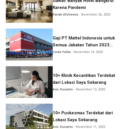
Gawat! Banyak Hotel Bangkrut
Karena Pandemi
Farrah Afsheena
November 26, 2025
Gaji PT Mattel Indonesia untuk
Semua Jabatan Tahun 2023
Lengkap!
Linda Yulita
November 14, 2025
10+ Klinik Kecantikan Terdekat
dari Lokasi Saya Sekarang
Aris Susanto
November 12, 2025
10+ Puskesmas Terdekat dari
Lokasi Saya Sekarang
Aris Susanto
November 11, 2025