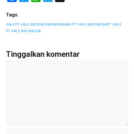
a
wi
h
el
ce
tt
at
e
Tags:
b
er
s
gr
GAJI PT VALE INDONESIA
KARYAWAN PT VALE INDONESIA
PT VALE
PT VALE INDONESIA
o
A
a
o
p
m
k
p
Tinggalkan komentar
Komentar
Nama