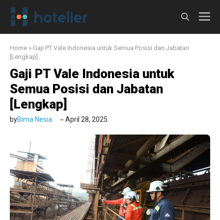
Langsung
M
ke
isi
Home
»
Gaji PT Vale Indonesia untuk Semua Posisi dan Jabatan
[Lengkap]
Gaji PT Vale Indonesia untuk
Semua Posisi dan Jabatan
[Lengkap]
by
Bima Nesia
April 28, 2025