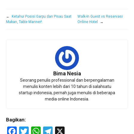
←
Ketahui Posisi Garpu dan Pisau Saat
Walk-In Guest vs Reservasi
Makan, Table Manner!
Online Hotel
→
Bima Nesia
Seorang penulis professional dan berpengalaman
menulis konten lebih dari 10 tahun di salahsatu
startup indonesia, pernah juga menulis di beberapa
media online Indonesia.
Bagikan:
F
T
W
T
X