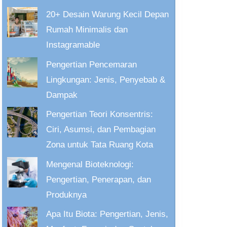
20+ Desain Warung Kecil Depan
Rumah Minimalis dan
Instagramable
Pengertian Pencemaran
Lingkungan: Jenis, Penyebab &
Dampak
Pengertian Teori Konsentris:
Ciri, Asumsi, dan Pembagian
Zona untuk Tata Ruang Kota
Mengenal Bioteknologi:
Pengertian, Penerapan, dan
Produknya
Apa Itu Biota: Pengertian, Jenis,