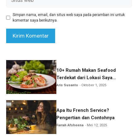
web
Simpan nama, email, dan situs web saya pada peramban ini untuk
komentar saya berikutnya.
10+ Rumah Makan Seafood
Terdekat dari Lokasi Saya
Sekarang
Aris Susanto
Oktober 1, 2025
Apa Itu French Service?
Pengertian dan Contohnya
Farrah Afsheena
Mei 12, 2025