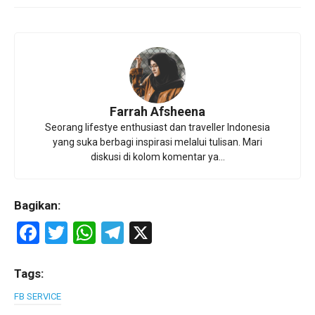
Farrah Afsheena
Seorang lifestye enthusiast dan traveller Indonesia
yang suka berbagi inspirasi melalui tulisan. Mari
diskusi di kolom komentar ya...
Bagikan:
F
T
W
T
X
a
wi
h
el
ce
tt
at
e
Tags:
b
er
s
gr
FB SERVICE