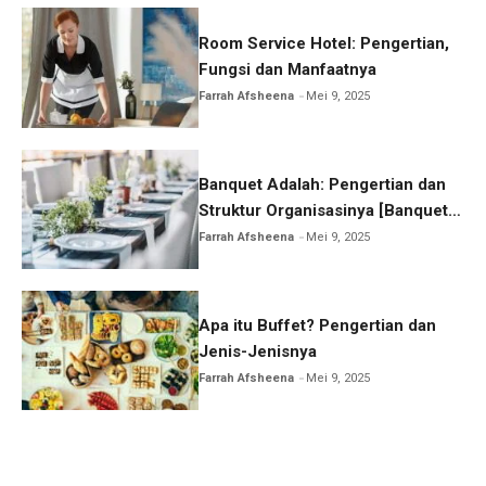
Room Service Hotel: Pengertian,
Fungsi dan Manfaatnya
Farrah Afsheena
Mei 9, 2025
Banquet Adalah: Pengertian dan
Struktur Organisasinya [Banquet
Service]
Farrah Afsheena
Mei 9, 2025
Apa itu Buffet? Pengertian dan
Jenis-Jenisnya
Farrah Afsheena
Mei 9, 2025