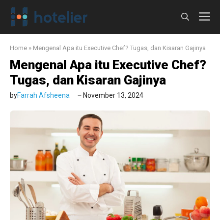
Langsung
M
ke
isi
Home
»
Mengenal Apa itu Executive Chef? Tugas, dan Kisaran Gajinya
Mengenal Apa itu Executive Chef?
Tugas, dan Kisaran Gajinya
by
Farrah Afsheena
November 13, 2024