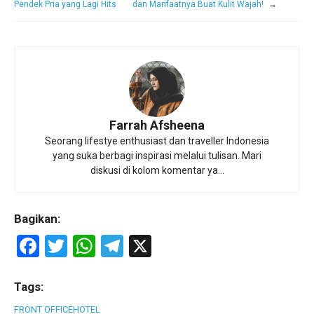
Pendek Pria yang Lagi Hits
dan Manfaatnya Buat Kulit Wajah!
→
Farrah Afsheena
Seorang lifestye enthusiast dan traveller Indonesia
yang suka berbagi inspirasi melalui tulisan. Mari
diskusi di kolom komentar ya...
Bagikan:
F
T
W
T
X
a
wi
h
el
ce
tt
at
e
Tags:
b
er
s
gr
FRONT OFFICE
HOTEL