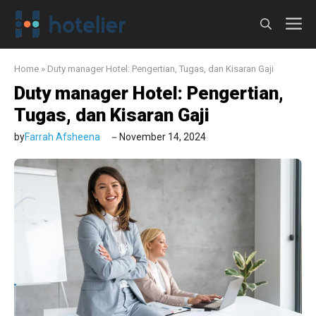
Langsung
M
ke
isi
Home
»
Duty manager Hotel: Pengertian, Tugas, dan Kisaran Gaji
Duty manager Hotel: Pengertian,
Tugas, dan Kisaran Gaji
by
Farrah Afsheena
November 14, 2024