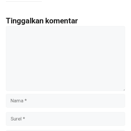
o
A
a
o
p
m
Tinggalkan komentar
k
p
Komentar
Nama
Surel