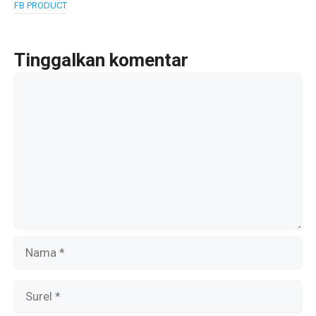
b
er
s
gr
FB PRODUCT
o
A
a
o
p
m
Tinggalkan komentar
k
p
Komentar
Nama
Surel