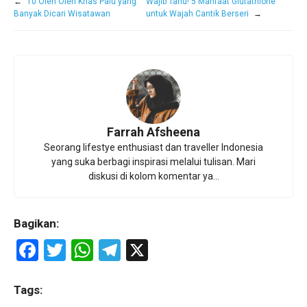
←
10 Oleh Oleh Khas Palu yang
Wajib Tahu! 5 Manfaat Glutathione
Banyak Dicari Wisatawan
untuk Wajah Cantik Berseri
→
Farrah Afsheena
Seorang lifestye enthusiast dan traveller Indonesia
yang suka berbagi inspirasi melalui tulisan. Mari
diskusi di kolom komentar ya...
Bagikan:
F
T
W
T
X
a
wi
h
el
ce
tt
at
e
Tags: