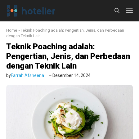
Langsung
M
ke
isi
Home
»
Teknik Poaching adalah: Pengertian, Jenis, dan Perbedaan
dengan Teknik Lain
Teknik Poaching adalah:
Pengertian, Jenis, dan Perbedaan
dengan Teknik Lain
by
Farrah Afsheena
Desember 14, 2024